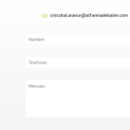
cristobal.arance@alfareriadebailen.com