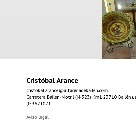
Cristóbal Arance
cristobal.arance@alfareriadebailen.com
Carretera Bailen-Motril (N-323) Km1 23710 Bailén (J
953671071
Aviso legal